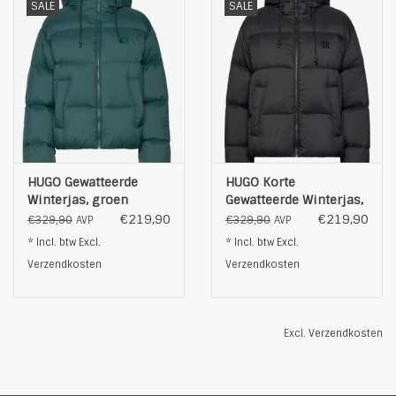
SALE
SALE
HUGO Gewatteerde
HUGO Korte
Winterjas, groen
Gewatteerde Winterjas,
zwart
€219,90
€219,90
€329,90
€329,90
AVP
AVP
* Incl. btw Excl.
* Incl. btw Excl.
Verzendkosten
Verzendkosten
Excl.
Verzendkosten