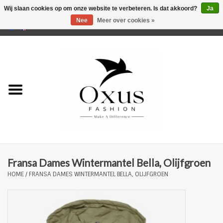
Wij slaan cookies op om onze website te verbeteren. Is dat akkoord?
Ja
Nee
Meer over cookies »
0 Artikelen - €0,00
Home
Musthaves
Mannen
Vrouwen
Merken
Fransa Dames Wintermantel Bella, Olijfgroen
HOME
/
FRANSA DAMES WINTERMANTEL BELLA, OLIJFGROEN