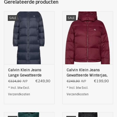
Gerelateerde producten
Niet strijken
Chemisch reinigen aangeraden
SALE
SALE
Calvin Klein Jeans
Calvin Klein Jeans
Lange Gewatteerde
Gewatteerde Winterjas,
Winterjas, blauw
bordeauxrood
€249,90
€199,90
€324,90
€249,90
AVP
AVP
* Incl. btw Excl.
* Incl. btw Excl.
Verzendkosten
Verzendkosten