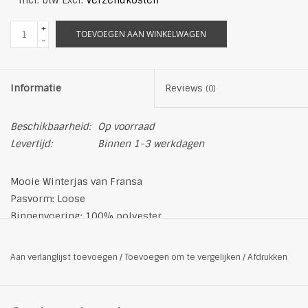
* Incl. btw Excl.
Verzendkosten
+
TOEVOEGEN AAN WINKELWAGEN
-
Informatie
Reviews
(0)
Beschikbaarheid:
Op voorraad
Levertijd:
Binnen 1-3 werkdagen
Mooie Winterjas van Fransa
Pasvorm: Loose
Binnenvoering: 100% polyester
Buitenmateriaal: 100% polyester
Fijnwas op max. 30˚C
Aan verlanglijst toevoegen
/
Toevoegen om te vergelijken
/
Afdrukken
Bleek met chloor toegestaan in koude en verdunde
oplossing.
Plat drogen