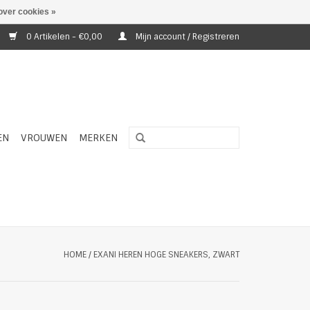
over cookies »
0 Artikelen - €0,00
Mijn account / Registreren
EN
VROUWEN
MERKEN
HOME
/
EXANI HEREN HOGE SNEAKERS, ZWART