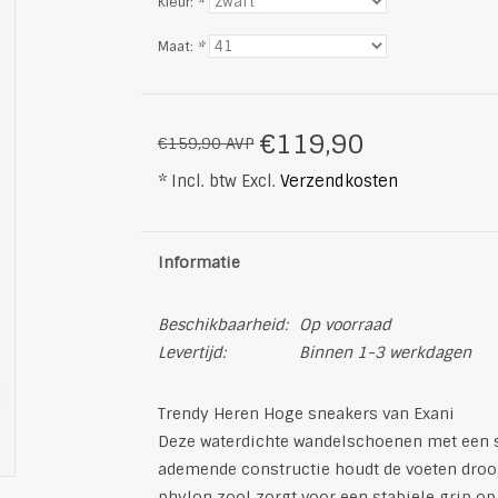
Kleur:
*
Maat:
*
€119,90
€159,90 AVP
* Incl. btw Excl.
Verzendkosten
Informatie
Beschikbaarheid:
Op voorraad
Levertijd:
Binnen 1-3 werkdagen
Trendy Heren Hoge sneakers van Exani
Deze waterdichte wandelschoenen met een spo
ademende constructie houdt de voeten droog
phylon zool zorgt voor een stabiele grip o