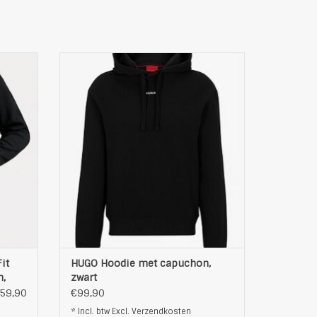
Lauren
Mooie Sweatvest van HUGO
echte
brede elastische bandjes aan rechte
heup- en mouwuiteinden
 zachte
Deze HUGO hoodie is een stijlvolle en
n het
comfortabele keuze voor dagelijks
et is
gebruik. Hij heeft een klassiek ontwerp
 met
met een capuchon met trekkoord en een
klein logo op de bo
EN
TOEVOEGEN AAN WINKELWAGEN
it
HUGO Hoodie met capuchon,
n,
zwart
59,90
€99,90
* Incl. btw Excl.
Verzendkosten