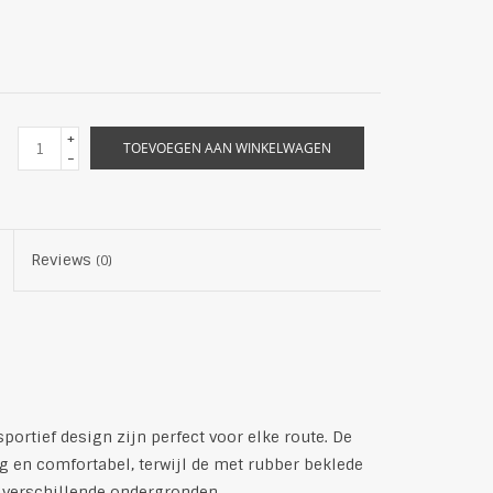
+
TOEVOEGEN AAN WINKELWAGEN
-
Reviews
(0)
rtief design zijn perfect voor elke route. De
 en comfortabel, terwijl de met rubber beklede
p verschillende ondergronden.