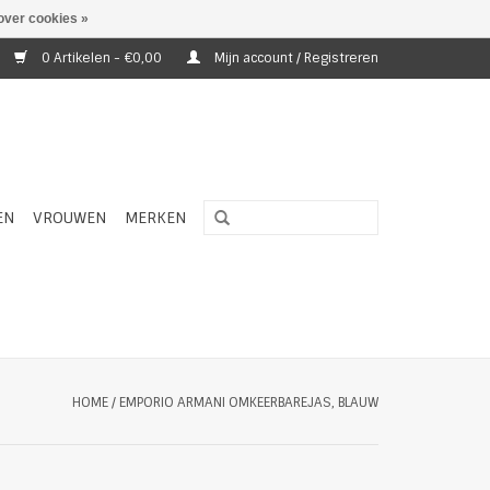
over cookies »
0 Artikelen - €0,00
Mijn account / Registreren
EN
VROUWEN
MERKEN
HOME
/
EMPORIO ARMANI OMKEERBAREJAS, BLAUW