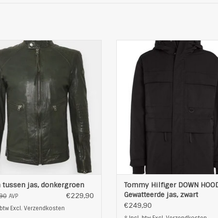
Mooie leren jas van tigha
Premium jacket van Tommy Hilf
normale pasvorm
subtiel geborduurd logo op de 
hoogwaardig schapenleer
elastische band aan de mou
smalle staande kraag
Pasvorm: regular fit/ opstaande
hoogsluitende rits
Bovenmateriaal: 100% polyes
met borstzakje
wattering: 100% polyeste
zijzakken met rits
Rits: volledige ritssluiting
ische heupboord en manchetten
Zakken: twee zakken
logopatch op de mouwen
Man
logostiksel aan de hals
TOEVOEGEN AAN WINKELWAG
met praktische binnenza
OEVOEGEN AAN WINKELWAGEN
 tussen jas, donkergroen
Tommy Hilfiger DOWN HOO
Gewatteerde jas, zwart
€229,90
90
AVP
€249,90
 btw Excl.
Verzendkosten
* Incl. btw Excl.
Verzendkosten