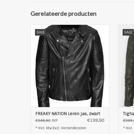
Gerelateerde producten
Mooie leren jack van FREAKY NATION
SALE
SALE
normaal pasvorm
hoogwaardig schapenleer
smalle staande kraag
hoogsluitende rits
met borstzakje
zijzakken met rits
elastische heupboord en manchetten
elast
logostiksel aan de hals
met praktische binnenzak
bovenmateria
TOEVOEGEN AAN WINKELWAGEN
T
FREAKY NATION Leren jas, zwart
Tigha
€199,90
€349,90
€399,
AVP
* Incl. btw Excl.
Verzendkosten
* Incl.