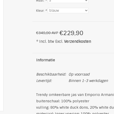
Maat:
*
Kleur:
*
€229,90
€349,90 AVP
* Incl. btw Excl.
Verzendkosten
Informatie
Beschikbaarheid:
Op voorraad
Levertijd:
Binnen 1-3 werkdagen
Trendy omkeerbare jas van Emporio Armani
buitenschaal: 100% polyester
vulling: 80% white duck dons, 20% white du
materiaal: Inner voering: 100% polyester