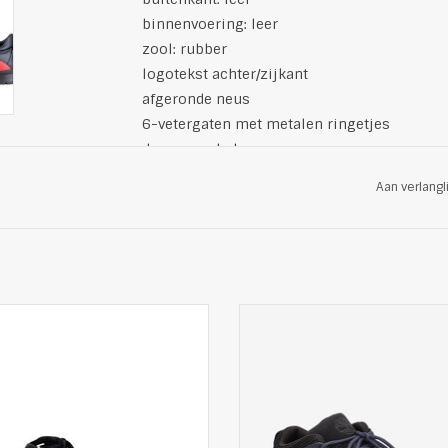
binnenvoering: leer
zool: rubber
logotekst achter/zijkant
afgeronde neus
6-vetergaten met metalen ringetjes
duurzaam leder
kleur: zwart
Aan verlangl
 sneakers van Mercer Amsterdam
Mooie sneaker van Timberla
met een urban look
buitenkant met logo
ect voor casual vrijetijdskleding
materiaal: textiel en leer
Productdetails
zool: rubber
Bovenlaag: 100% leer
logostempel op de tong
Buitenzool: 100% rubber
geprofileerde zolen
Kleur: zwart
leren binnenzool