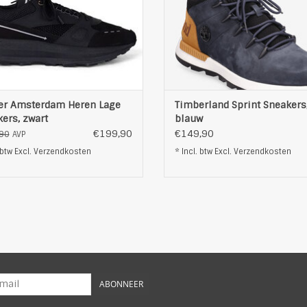
Low Cut
OEVOEGEN AAN WINKELWAGEN
geruwd leder
afgeronde neus
Met 5 vetergaten
kleur: multi
TOEVOEGEN AAN WINKELWAG
er Amsterdam Heren Lage
Timberland Sprint Sneakers
ers, zwart
blauw
€199,90
€149,90
90
AVP
 btw Excl.
Verzendkosten
* Incl. btw Excl.
Verzendkosten
ABONNEER