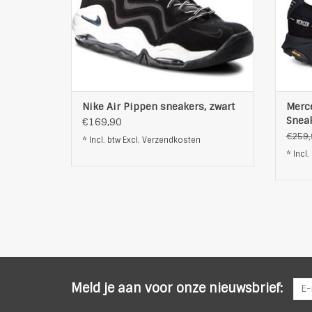
extra's: uitneembare binnenzool
T
logo aan de
TOEVOEGEN AAN WINKELWAGEN
Nike Air Pippen sneakers, zwart
Merc
Sneak
€169,90
€259,
* Incl. btw Excl.
Verzendkosten
* Incl.
Meld je aan voor onze nieuwsbrief: