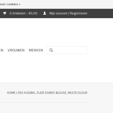
over cookies »
0 Artikelen - €0,00
Mijn account / Registreren
EN
VROUWEN
MERKEN
HOME
/
DEA KUDIBAL ZIJDE DAMES BLOUSE, MULTICOLOUR