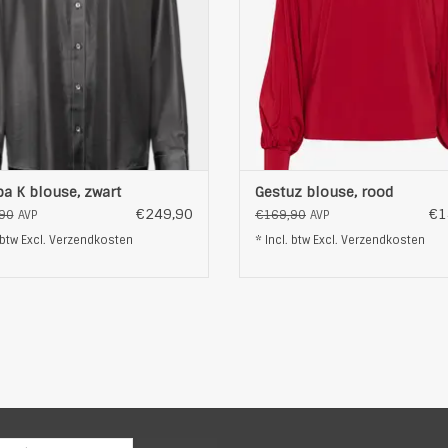
tten hebben dubbele plooien en
van een zachte en rekbare sto
 knopen. De rugpas heeft twee
perfect is voor dagelijks ge
plooien
TOEVOEGEN AAN WINKELWAG
OEVOEGEN AAN WINKELWAGEN
pa K blouse, zwart
Gestuz blouse, rood
€249,90
€1
90
€169,90
AVP
AVP
 btw Excl.
Verzendkosten
* Incl. btw Excl.
Verzendkosten