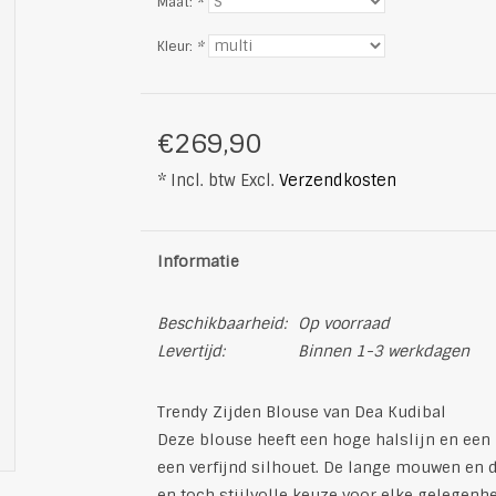
Maat:
*
Kleur:
*
€269,90
* Incl. btw Excl.
Verzendkosten
Informatie
Beschikbaarheid:
Op voorraad
Levertijd:
Binnen 1-3 werkdagen
Trendy Zijden Blouse van Dea Kudibal
Deze blouse heeft een hoge halslijn en een 
een verfijnd silhouet. De lange mouwen en
en toch stijlvolle keuze voor elke gelegenhe