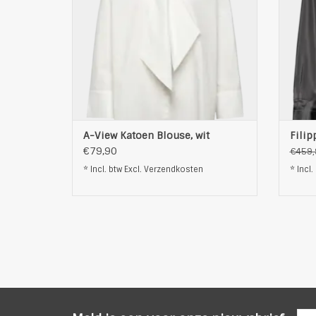
is gemaakt van hoogwaardig katoen,
manche
waardoor het de hele dag comforta
twee
TOEVOEGEN AAN WINKELWAGEN
T
A-View Katoen Blouse, wit
Filip
€79,90
€459,
* Incl. btw Excl.
Verzendkosten
* Incl.