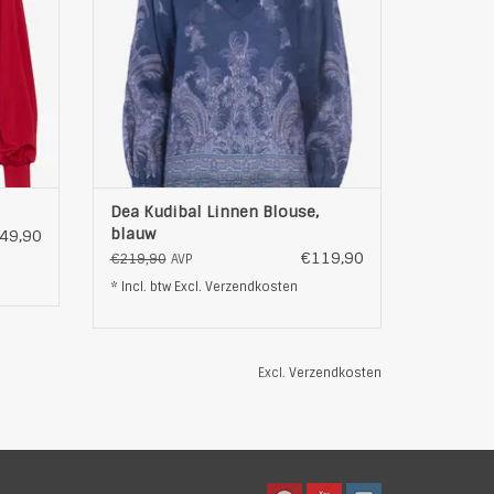
f die
mouwen en een relaxte pasvorm. Het is
b
perfect voor een ongedwongen da
EN
TOEVOEGEN AAN WINKELWAGEN
Dea Kudibal Linnen Blouse,
blauw
49,90
€119,90
€219,90
AVP
* Incl. btw Excl.
Verzendkosten
Excl.
Verzendkosten