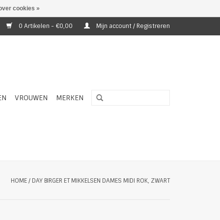
over cookies »
0 Artikelen - €0,00
Mijn account / Registreren
EN
VROUWEN
MERKEN
HOME
/
DAY BIRGER ET MIKKELSEN DAMES MIDI ROK, ZWART