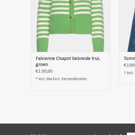
Materiaal: 60% katoen, 40% acryl
Pasvorm: Classic/ Regular
Nie
Rond halslijn
Strij
Kleur: groen
TOEVOEGEN AAN WINKELWAGEN
T
Fabienne Chapot Gebreide trui,
Tommy
groen
€199
€139,90
* Incl.
* Incl. btw Excl.
Verzendkosten