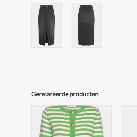
Gerelateerde producten
Mooie Dames Gebreide trui van Fabienne
Trendy
Chapot
comfortabele ribbandjes aan heup- en
Voe
mouwuiteinden
Productdetails