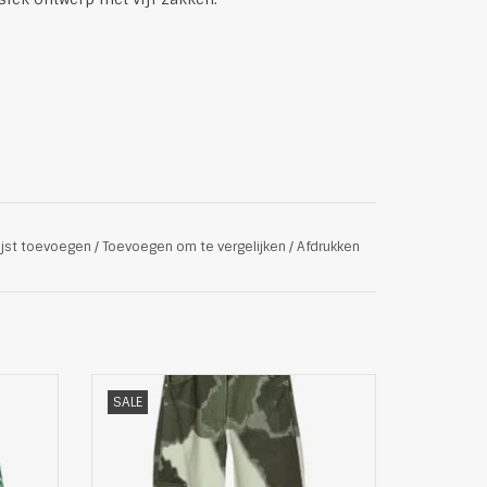
ijst toevoegen
/
Toevoegen om te vergelijken
/
Afdrukken
Kudibal
Trendy Dames Denim Spijkerbroek van
SALE
Helmstedt
Val op met deze katoenen denim jeans,
atoen,
met een opvallende tie-dye print.
Ontworpen met het oog op