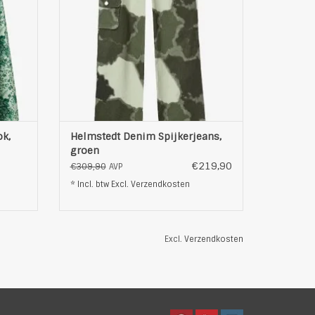
functionaliteit, ze zijn voorzien van
voorzakken en gelaagde utility zakken op
ratuur
het rechterbeen. Dubbele stiksel
TOEVOEGEN AAN WINKELWAGEN
EN
ok,
Helmstedt Denim Spijkerjeans,
groen
€219,90
€309,90
AVP
* Incl. btw Excl.
Verzendkosten
Excl.
Verzendkosten