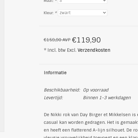
Maat:
*
Kleur:
*
€119,90
€159,90 AVP
* Incl. btw Excl.
Verzendkosten
Informatie
Beschikbaarheid:
Op voorraad
Levertijd:
Binnen 1-3 werkdagen
De Nikki rok van Day Birger et Mikkelsen is e
casual kan worden gedragen. Het is gemaak
en heeft een flatterend A-lijn silhouet. De r
vleugje vrouwelijkheid toevoegt en een klas