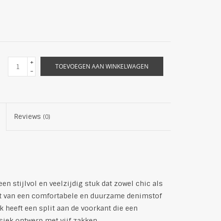
+
TOEVOEGEN AAN WINKELWAGEN
-
Reviews
(0)
en stijlvol en veelzijdig stuk dat zowel chic als
t van een comfortabele en duurzame denimstof
ok heeft een split aan de voorkant die een
siek ontwerp met vijf zakken.