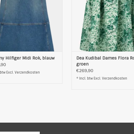
Was niet met bleekmiddel
Fijnwas op max. 30˚C
t drogen in de droogautomaat
Was niet met bleekmiddel
ken op een maximale temperatuur
Strijken op een maximale tempe
van 110°C
van 150°C
Kleur: blauw
Kleur: groen
OEVOEGEN AAN WINKELWAGEN
TOEVOEGEN AAN WINKELWAG
 Hilfiger Midi Rok, blauw
Dea Kudibal Dames Flora R
groen
,90
€269,90
 btw Excl.
Verzendkosten
* Incl. btw Excl.
Verzendkosten