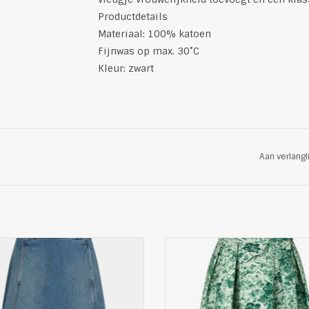
Productdetails
Materiaal: 100% katoen
Fijnwas op max. 30˚C
Kleur: zwart
Aan verlangl
 Denim MidiRok van Tommy Hilfiger
Trendy Dames Flora Rok van Dea 
Productdetails
Productdetails
ring: 80% bci, 20% gerecycled
Pasvorm: Classic/ Regular
katoen
Materiaal: 80% polyester, 18% k
Fijnwas op max. 30˚C
2% elastane