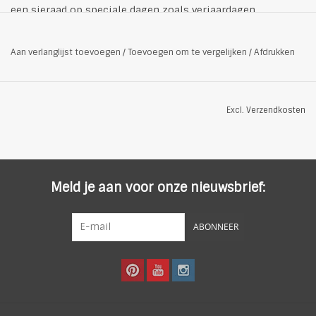
een sieraad op speciale dagen zoals verjaardagen,
Moederdag of met de feestdagen.
Specificaties:
Aan verlanglijst toevoegen
/
Toevoegen om te vergelijken
/
Afdrukken
Dames Oorbellen Balontwerp
925 Zilver
Zilverkleurig
Excl.
Verzendkosten
Breedte 10 mm
Meld je aan voor onze nieuwsbrief:
ABONNEER