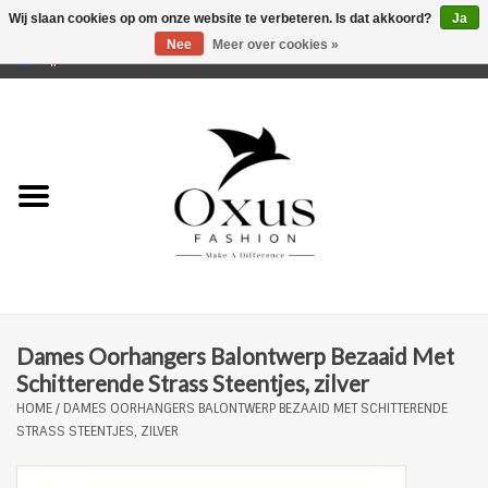
Wij slaan cookies op om onze website te verbeteren. Is dat akkoord?
Ja
Nee
Meer over cookies »
0 Artikelen - €0,00
Home
Musthaves
Mannen
Vrouwen
Merken
Dames Oorhangers Balontwerp Bezaaid Met
Schitterende Strass Steentjes, zilver
HOME
/
DAMES OORHANGERS BALONTWERP BEZAAID MET SCHITTERENDE
STRASS STEENTJES, ZILVER