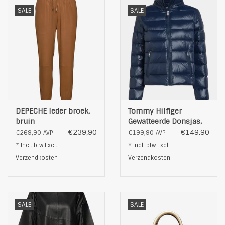
Kleur: beige
SALE
SALE
DEPECHE leder broek,
Tommy Hilfiger
bruin
Gewatteerde Donsjas,
blauw
€239,90
€149,90
€269,90
€199,90
AVP
AVP
* Incl. btw Excl.
* Incl. btw Excl.
Verzendkosten
Verzendkosten
SALE
SALE