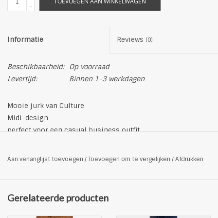
TOEVOEGEN AAN WINKELWAGEN
-
Informatie
Reviews
(0)
Beschikbaarheid:
Op voorraad
Levertijd:
Binnen 1-3 werkdagen
Mooie jurk van Culture
Midi-design
perfect voor een casual business outfit
Productdetails
Pasvorm: Classic/ Regular
Aan verlanglijst toevoegen
/
Toevoegen om te vergelijken
/
Afdrukken
Materiaal: 100% katoen
Driekwartsmouwen
V-hals
Gerelateerde producten
Plus size
Lengte achterzijde: 106.5 cm