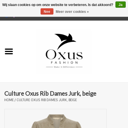
Wij slaan cookies op om onze website te verbeteren. Is dat akkoord?
Ja
Nee
Meer over cookies »
0 Artikelen - €0,00
Home
Musthaves
Mannen
Vrouwen
Merken
Culture Oxus Rib Dames Jurk, beige
HOME
/
CULTURE OXUS RIB DAMES JURK, BEIGE