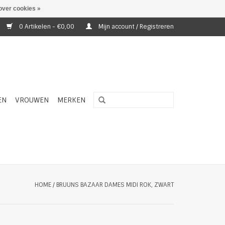
over cookies »
0 Artikelen - €0,00
Mijn account / Registreren
EN
VROUWEN
MERKEN
HOME
/
BRUUNS BAZAAR DAMES MIDI ROK, ZWART