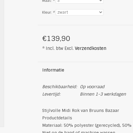
Maat:
*
Kleur:
*
€139,90
* Incl. btw Excl.
Verzendkosten
Informatie
Beschikbaarheid:
Op voorraad
Levertijd:
Binnen 1-3 werkdagen
Stijlvolle Midi Rok van Bruuns Bazaar
Productdetails
Materiaal: 50% polyester (gerecycled), 50%
Niet op de hand of machine wassen