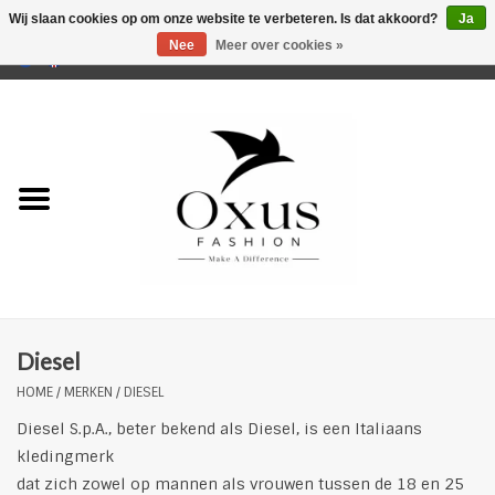
Wij slaan cookies op om onze website te verbeteren. Is dat akkoord?
Ja
Nee
Meer over cookies »
0 Artikelen - €0,00
Home
Musthaves
Mannen
Vrouwen
Merken
Diesel
HOME
/
MERKEN
/
DIESEL
Diesel S.p.A., beter bekend als Diesel, is een Italiaans
kledingmerk
dat zich zowel op mannen als vrouwen tussen de 18 en 25