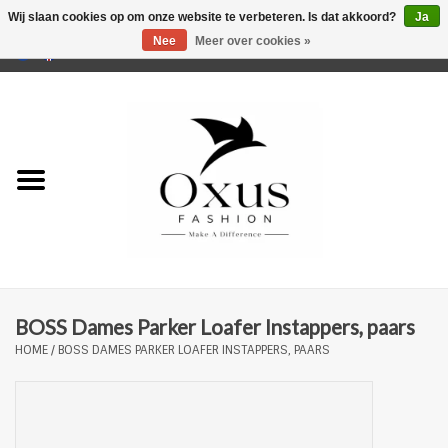
Wij slaan cookies op om onze website te verbeteren. Is dat akkoord?
Ja
Nee
Meer over cookies »
0 Artikelen - €0,00
Home
Musthaves
Mannen
Vrouwen
Merken
BOSS Dames Parker Loafer Instappers, paars
HOME
/
BOSS DAMES PARKER LOAFER INSTAPPERS, PAARS