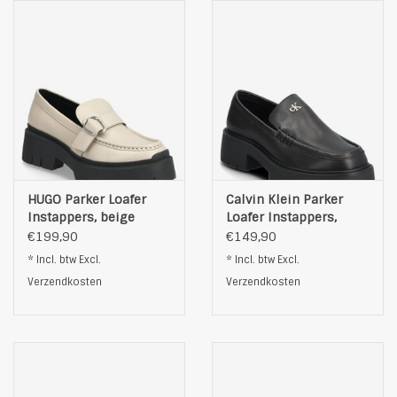
Kleur: paars
HUGO Parker Loafer
Calvin Klein Parker
Instappers, beige
Loafer Instappers,
zwart
€199,90
€149,90
* Incl. btw Excl.
* Incl. btw Excl.
Verzendkosten
Verzendkosten