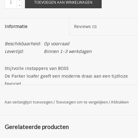
TOEVOEGEN AAN WINKELWAGEN
-
Informatie
Reviews
(0)
Beschikbaarheid:
Op voorraad
Levertijd:
Binnen 1-3 werkdagen
Stijlvolle instappers van BOSS
De Parker loafer geeft een moderne draai aan een tijdloze
favoriet.
Een gepolijste look wordt bereikt met deze elegante
monkstrap schoenen. Met een opvallende gespsluiting
Aan verlanglijst toevoegen
/
Toevoegen om te vergelijken
/
Afdrukken
bieden deze schoenen een veilige en stijlvolle pasvorm. Het
verfijnde ontwerp maakt ze een veelzijdige toevoeging aan
elke garderobe.
Gerelateerde producten
Productdetails
Materiaal: 100% koe verbergen leer