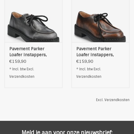
Pavement Parker
Pavement Parker
Loafer Instappers,
Loafer Instappers,
zwart
bruin
€159,90
€159,90
* Incl. btw Excl.
* Incl. btw Excl.
Verzendkosten
Verzendkosten
Excl.
Verzendkosten
Meld je aan voor onze nieuwsbrief: