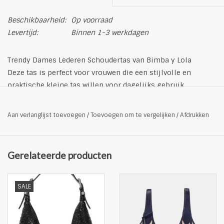
Beschikbaarheid:
Op voorraad
Levertijd:
Binnen 1-3 werkdagen
Trendy Dames Lederen Schoudertas van Bimba y Lola
Deze tas is perfect voor vrouwen die een stijlvolle en
praktische kleine tas willen voor dagelijks gebruik.
Groot model met magneetsluiting en dubbele handgreep.
Buitenkant afgewerkt met metalen logo en 116 gaatjes.
Aan verlanglijst toevoegen
/
Toevoegen om te vergelijken
/
Afdrukken
Productdetails
Materiaal: 100% leer
Dustbag: Nee
Gerelateerde producten
Afneembare schouderriem
Twee handvatten
Ritssluiting
SALE
Klein handvat aan één kant
Kleur: antraciet