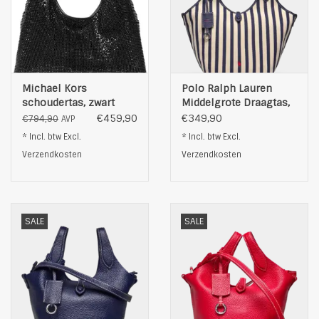
Michael Kors
Polo Ralph Lauren
schoudertas, zwart
Middelgrote Draagtas,
blauw
€459,90
€349,90
€794,90
AVP
* Incl. btw Excl.
* Incl. btw Excl.
Verzendkosten
Verzendkosten
SALE
SALE