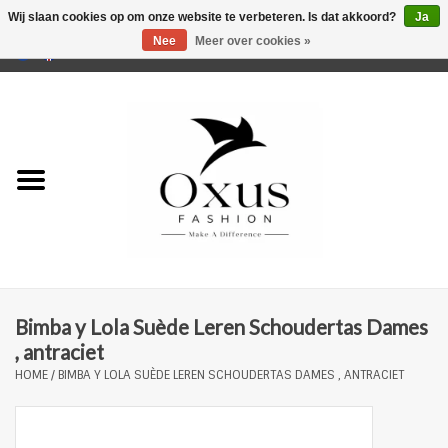
Wij slaan cookies op om onze website te verbeteren. Is dat akkoord?
Ja
Nee
Meer over cookies »
0 Artikelen - €0,00
Home
Musthaves
Mannen
Vrouwen
Merken
Bimba y Lola Suède Leren Schoudertas Dames
, antraciet
HOME
/
BIMBA Y LOLA SUÈDE LEREN SCHOUDERTAS DAMES , ANTRACIET