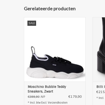
Gerelateerde producten
Stijlvolle Dames Bubble Teddy Sneakers
M
SALE
van Moschino
subt
Mid Cut model
Materiaal: stofmix
s
afgeronde neus
5-vetergaten
logostiksel op de tong
buitenkant met logoplaatje en trendy
studsapplicatie
elastisch inzetstuk aan de achterzijde
van de schacht
T
an
TOEVOEGEN AAN WINKELWAGEN
Moschino Bubble Teddy
Billi
Sneakers, Zwart
€215
€179,90
€399,90
AVP
* Incl.
* Incl. btw Excl.
Verzendkosten