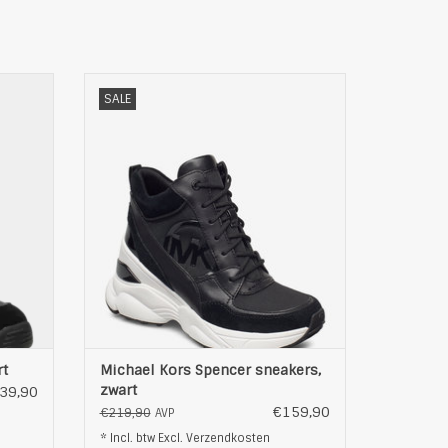
OSS
Mooie sneakers van Michael Kors in urban
SALE
stijl
logo aan de achterkant
enkant
binnenvoering van textiel
materiaal: Leder / textiel
zachte binnenzool
low Cut
geruwd leer en stevig materiaal
iel
afgeronde neus
6vetergaten
sierstiksels op de achterzijde
geprof
EN
TOEVOEGEN AAN WINKELWAGEN
rt
Michael Kors Spencer sneakers,
zwart
39,90
€159,90
€219,90
AVP
* Incl. btw Excl.
Verzendkosten