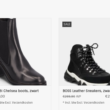
ooie leder Laarzen van Billi Bi
Mooie Urban sneakers van B
SALE
iele logopin aan de buitenzijde
gevoerde binnenzool
zijdelingse elastische inzet
geprofileerde zolen
ierstiksels op de achterzijde
logo op de tong en aan de buit
met stabiele blokhak
afgeronde neus
anti-slip loopzool
8 vetergaten
leren binnenzool
Interieur: leer en textiel
buitenkant: leer/synthetisch
zool: rubber
binnenvoering: textiel/leer
bovenmateriaal: Leer en text
zoo
Low Cut
kleur: zwart
OEVOEGEN AAN WINKELWAGEN
TOEVOEGEN AAN WINKELWAG
 Bi Chelsea boots, zwart
BOSS Leather Sneakers, zwa
,00
€2
€289,90
AVP
 btw Excl.
Verzendkosten
* Incl. btw Excl.
Verzendkosten