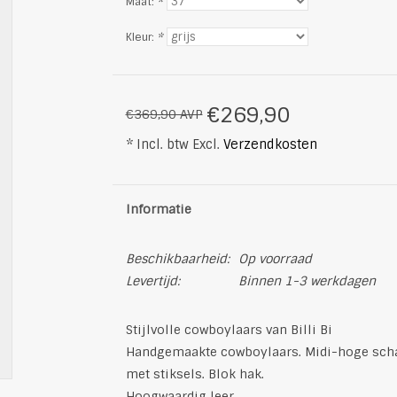
Maat:
*
Kleur:
*
€269,90
€369,90 AVP
* Incl. btw Excl.
Verzendkosten
Informatie
Beschikbaarheid:
Op voorraad
Levertijd:
Binnen 1-3 werkdagen
Stijlvolle cowboylaars van Billi Bi
Handgemaakte cowboylaars. Midi-hoge schac
met stiksels. Blok hak.
Hoogwaardig leer