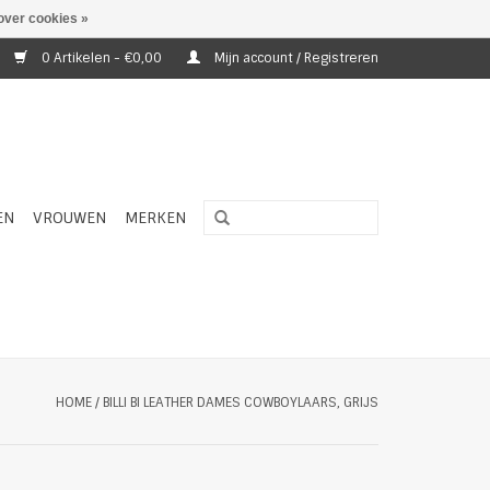
over cookies »
0 Artikelen - €0,00
Mijn account / Registreren
EN
VROUWEN
MERKEN
HOME
/
BILLI BI LEATHER DAMES COWBOYLAARS, GRIJS