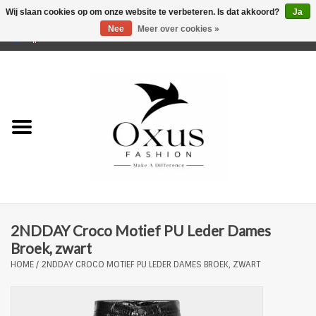
Wij slaan cookies op om onze website te verbeteren. Is dat akkoord?
Ja
Nee
Meer over cookies »
0 Artikelen - €0,00
Home
Musthaves
Mannen
Vrouwen
Merken
2NDDAY Croco Motief PU Leder Dames
Broek, zwart
HOME
/
2NDDAY CROCO MOTIEF PU LEDER DAMES BROEK, ZWART