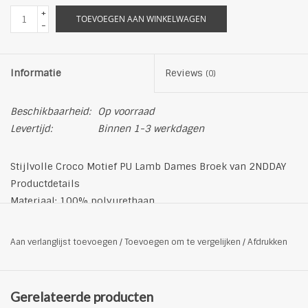
+
TOEVOEGEN AAN WINKELWAGEN
-
Informatie
Reviews
(0)
Beschikbaarheid:
Op voorraad
Levertijd:
Binnen 1-3 werkdagen
Stijlvolle Croco Motief PU Lamb Dames Broek van 2NDDAY
Productdetails
Materiaal: 100% polyurethaan
Niet op de hand of machine wassen
Was niet met bleekmiddel
Aan verlanglijst toevoegen
/
Toevoegen om te vergelijken
/
Afdrukken
Niet drogen in de droogautomaat
Niet strijken
Chemisch reinigen aangeraden
Gerelateerde producten
Kleur: zwart