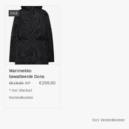
SALE
Marimekko
Gewatteerde Dons
Winterjas, zwart
€299,90
€519,90
AVP
* Incl. btw Excl.
Verzendkosten
Excl.
Verzendkosten